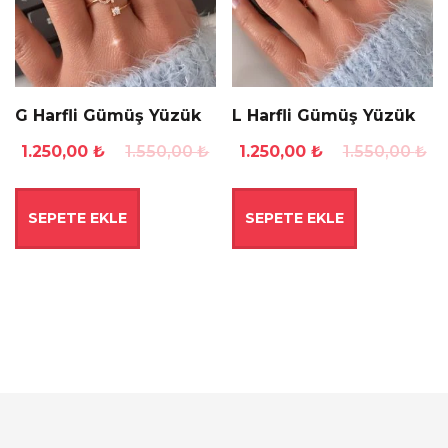
G Harfli Gümüş Yüzük
L Harfli Gümüş Yüzük
Orijinal
Şu
Orijinal
Şu
1.250,00
₺
1.550,00
₺
1.250,00
₺
1.550,00
₺
fiyat:
andaki
fiyat:
andaki
1.550,00 ₺.
fiyat:
1.550,00 ₺.
fiyat:
SEPETE EKLE
SEPETE EKLE
1.250,00 ₺.
1.250,00 ₺.