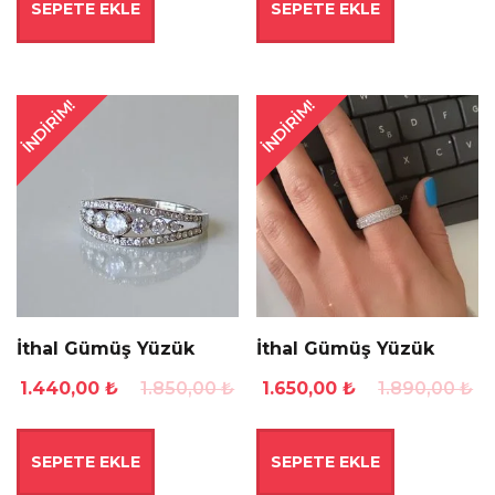
SEPETE EKLE
SEPETE EKLE
1.250,00 ₺.
1.765,00 ₺.
İNDIRIM!
İNDIRIM!
İthal Gümüş Yüzük
İthal Gümüş Yüzük
Orijinal
Şu
Orijinal
Şu
1.440,00
₺
1.850,00
₺
1.650,00
₺
1.890,00
₺
fiyat:
andaki
fiyat:
andaki
1.850,00 ₺.
fiyat:
1.890,00 ₺.
fiyat:
SEPETE EKLE
SEPETE EKLE
1.440,00 ₺.
1.650,00 ₺.