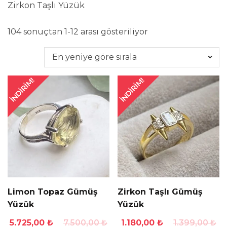
Zirkon Taşlı Yüzük
En
104 sonuçtan 1-12 arası gösteriliyor
yeniye
göre
sıralandı
İNDIRIM!
İNDIRIM!
Limon Topaz Gümüş
Zirkon Taşlı Gümüş
Yüzük
Yüzük
Orijinal
Şu
Orijinal
Şu
5.725,00
₺
7.500,00
₺
1.180,00
₺
1.399,00
₺