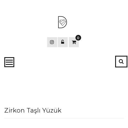
Skip
to
the
content
0
Zirkon Taşlı Yüzük