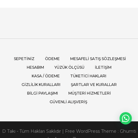
SEPETINIZ
ÖDEME
MESAFELI SATIŞ SÖZLEŞMESI
HESABIM
YÜZÜK ÖLÇÜSÜ
İLETIŞIM
KASA / ÖDEME
TÜKETICI HAKLARI
GIZLILIK KURALLARI
ŞARTLAR VE KURALLAR
BILGI PAYLAŞIMI
MÜŞTERI HIZMETLERI
GÜVENLI ALIŞVERIŞ
D Takı - Tüm Hakları Saklıdır
|
Free WordPress Theme :
Ghumti