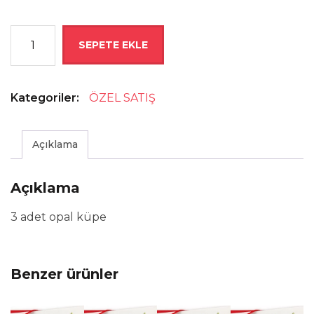
Aynur
SEPETE EKLE
Hanım
İçin
Özel
Kategoriler:
ÖZEL SATIŞ
Satış..
adet
Açıklama
Açıklama
3 adet opal küpe
Benzer ürünler