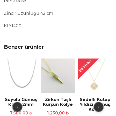
Renk Rose
Zincir Uzunluğu 42 cm
KLY1400
Benzer ürünler
İNDIRIM!
ş
Suyolu Gümüş
Zirkon Taşlı
Sedefli Kutup
Kolye 2mm
Kurşun Kolye
Yıldızı Gümüş
Kolye
7.500,00
₺
1.250,00
₺