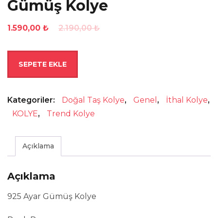
Gümüş Kolye
Orijinal
Şu
1.590,00
₺
2.190,00
₺
fiyat:
andaki
2.190,00 ₺.
fiyat:
Sedefli
SEPETE EKLE
1.590,00 ₺.
Kutup
Yıldızı
Gümüş
Kategoriler:
Doğal Taş Kolye
,
Genel
,
İthal Kolye
,
Kolye
KOLYE
,
Trend Kolye
adet
Açıklama
Açıklama
925 Ayar Gümüş Kolye