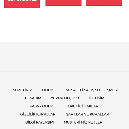
0 ₺.
SEPETINIZ
ÖDEME
MESAFELI SATIŞ SÖZLEŞMESI
HESABIM
YÜZÜK ÖLÇÜSÜ
İLETIŞIM
KASA / ÖDEME
TÜKETICI HAKLARI
GIZLILIK KURALLARI
ŞARTLAR VE KURALLAR
BILGI PAYLAŞIMI
MÜŞTERI HIZMETLERI