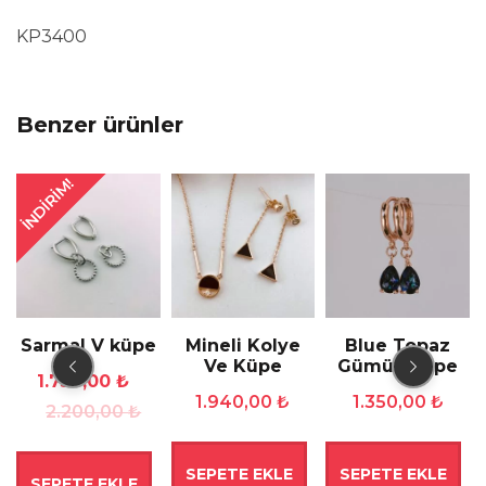
KP3400
Benzer ürünler
İNDIRIM!
Sarmal V küpe
Mineli Kolye
Blue Topaz
Ve Küpe
Gümüş Küpe
Orijinal
Şu
1.750,00
₺
1.940,00
₺
1.350,00
₺
fiyat:
andaki
2.200,00
₺
2.200,00 ₺.
fiyat:
1.750,00 ₺.
SEPETE EKLE
SEPETE EKLE
0 ₺.
SEPETE EKLE