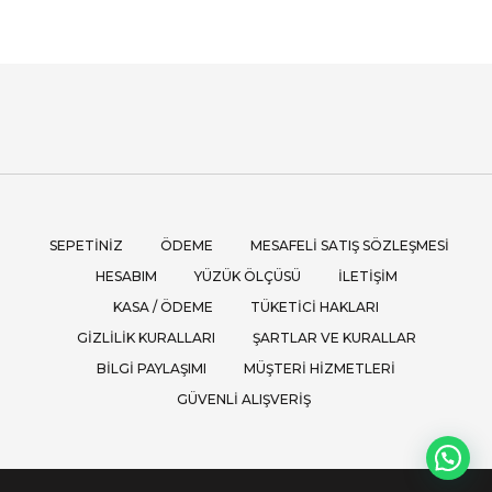
SEPETINIZ
ÖDEME
MESAFELI SATIŞ SÖZLEŞMESI
HESABIM
YÜZÜK ÖLÇÜSÜ
İLETIŞIM
KASA / ÖDEME
TÜKETICI HAKLARI
GIZLILIK KURALLARI
ŞARTLAR VE KURALLAR
BILGI PAYLAŞIMI
MÜŞTERI HIZMETLERI
GÜVENLI ALIŞVERIŞ