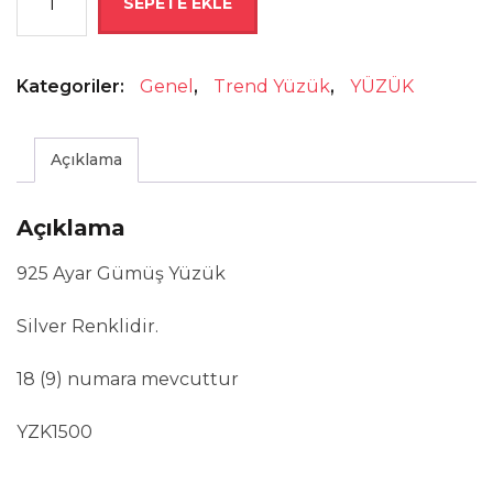
SEPETE EKLE
1.850,00 ₺.
Taşlı
Kelebek
Gümüş
Kategoriler:
Genel
,
Trend Yüzük
,
YÜZÜK
Yüzük
adet
Açıklama
Açıklama
925 Ayar Gümüş Yüzük
Silver Renklidir.
18 (9) numara mevcuttur
YZK1500