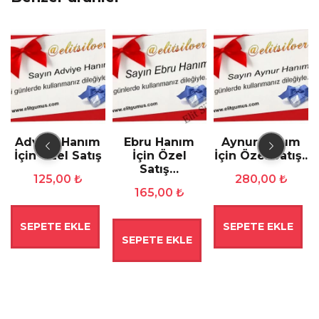
n
Adviye Hanım
Ebru Hanım
Aynur Hanım
İçin Özel Satış
İçin Özel
İçin Özel Satış..
Satış…
125,00
₺
280,00
₺
165,00
₺
SEPETE EKLE
SEPETE EKLE
SEPETE EKLE