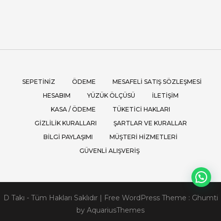
SEPETINIZ
ÖDEME
MESAFELI SATIŞ SÖZLEŞMESI
HESABIM
YÜZÜK ÖLÇÜSÜ
İLETIŞIM
KASA / ÖDEME
TÜKETICI HAKLARI
GIZLILIK KURALLARI
ŞARTLAR VE KURALLAR
BILGI PAYLAŞIMI
MÜŞTERI HIZMETLERI
GÜVENLI ALIŞVERIŞ
D Takı - Tüm Hakları Saklıdır
|
Free WordPress Theme :
Ghumti
by AquariusThemes