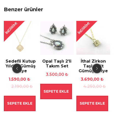
Benzer ürünler
İNDIRIM!
İNDIRIM!
Sedefli Kutup
Opal Taşlı 2’li
İthal Zirkon
Yıldızı Gümüş
Takım Set
Taşlı Kilit
Kolye
Gümüş Kolye
3.500,00
₺
Orijinal
Şu
Orijinal
Şu
1.590,00
₺
3.690,00
₺
fiyat:
andaki
fiyat:
andaki
2.190,00
₺
4.250,00
₺
SEPETE EKLE
2.190,00 ₺.
fiyat:
4.250,00 
fiyat:
0 ₺.
1.590,00 ₺.
3.690,00 
SEPETE EKLE
SEPETE EKLE
0 ₺.