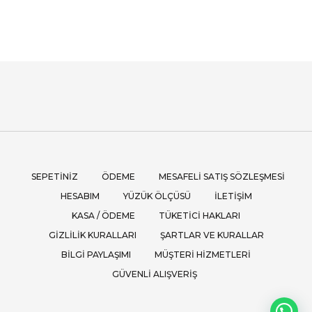
SEPETINIZ
ÖDEME
MESAFELI SATIŞ SÖZLEŞMESI
HESABIM
YÜZÜK ÖLÇÜSÜ
İLETIŞIM
KASA / ÖDEME
TÜKETICI HAKLARI
GIZLILIK KURALLARI
ŞARTLAR VE KURALLAR
BILGI PAYLAŞIMI
MÜŞTERI HIZMETLERI
GÜVENLI ALIŞVERIŞ