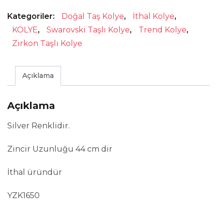
Kolye
Kategoriler:
Doğal Taş Kolye
,
İthal Kolye
,
adet
KOLYE
,
Swarovski Taşlı Kolye
,
Trend Kolye
,
Zirkon Taşlı Kolye
Açıklama
Açıklama
Silver Renklidir.
Zincir Uzunluğu 44 cm dir
İthal üründür
YZK1650