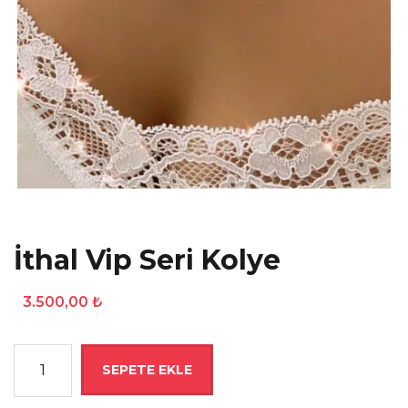
İthal Vip Seri Kolye
3.500,00
₺
İthal
SEPETE EKLE
Vip
Seri