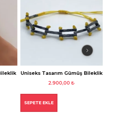
leklik
Uniseks Tasarım Gümüş Bileklik
Klasik İ
B
2.900,00
₺
SEPETE EKLE
SEPETE E