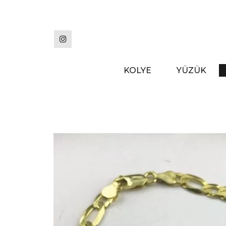
Skip
to
the
content
KOLYE
YÜZÜK