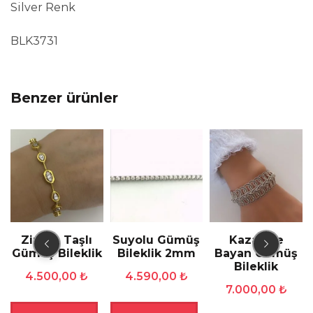
Silver Renk
BLK3731
Benzer ürünler
Zirkon Taşlı
Suyolu Gümüş
Kazaziye
k
Gümüş Bileklik
Bileklik 2mm
Bayan Gümüş
Bileklik
4.500,00
₺
4.590,00
₺
7.000,00
₺