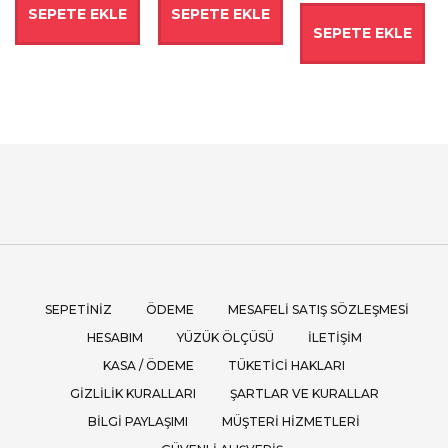
SEPETE EKLE
SEPETE EKLE
SEPETE EKLE
SEPETINIZ
ÖDEME
MESAFELI SATIŞ SÖZLEŞMESI
HESABIM
YÜZÜK ÖLÇÜSÜ
İLETIŞIM
KASA / ÖDEME
TÜKETICI HAKLARI
GIZLILIK KURALLARI
ŞARTLAR VE KURALLAR
BILGI PAYLAŞIMI
MÜŞTERI HIZMETLERI