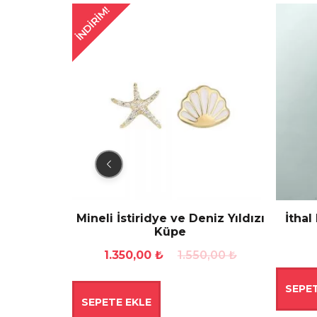
İNDIRIM!
üş Küpe
Mineli İstiridye ve Deniz Yıldızı
İthal
Küpe
Orijinal
Şu
1.350,00
₺
1.550,00
₺
fiyat:
andaki
SEPET
1.550,00 ₺.
fiyat:
SEPETE EKLE
1.350,00 ₺.