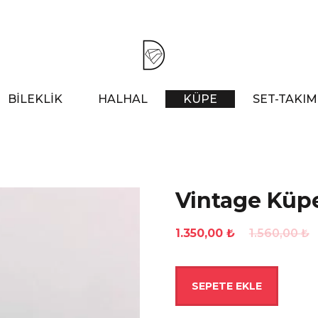
BİLEKLİK
HALHAL
KÜPE
SET-TAKIM
Vintage Küp
Orijinal
Şu
1.350,00
₺
1.560,00
₺
fiyat:
andaki
1.560,00 ₺.
fiyat:
Vintage
SEPETE EKLE
1.350,00 ₺.
Küpe
adet