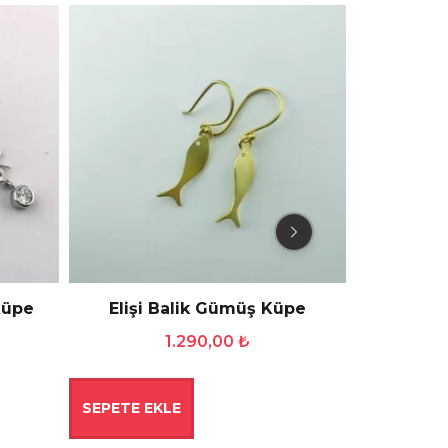
İNDIRIM!
Küpe
Elişi Balik Gümüş Küpe
Bombeli K
1.290,00
₺
2.350
SEPETE EKLE
SEPETE E